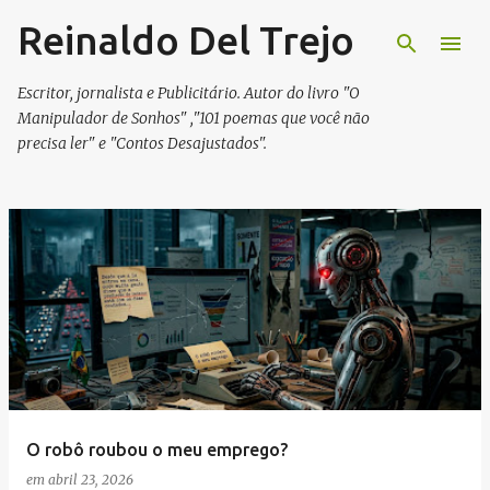
Reinaldo Del Trejo
Pular para o conteúdo principal
Escritor, jornalista e Publicitário. Autor do livro "O
Manipulador de Sonhos" ,"101 poemas que você não
precisa ler" e "Contos Desajustados".
P
o
s
t
a
g
e
O robô roubou o meu emprego?
n
em
abril 23, 2026