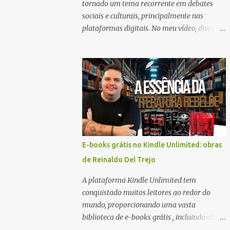
tornado um tema recorrente em debates
sociais e culturais, principalmente nas
plataformas digitais. No meu vídeo, discuti
como a viralização de vídeos que oferecem
dinheiro em troca de atos humilhantes,
como raspar a cabeça, representa uma
exploração financeira das pessoas em
situações vulneráveis. Este tipo de conteúdo,
que coloca a miséria alheia como
espetáculo, reflete uma análise social
importante sobre a forma como a
extremidade do capitalismo pode
E-books grátis no Kindle Unlimited: obras
transformar até mesmo o sofrimento
de Reinaldo Del Trejo
humano em entretenimento. Neste artigo,
vamos explorar essa realidade e a forma
A plataforma Kindle Unlimited tem
como a pobreza se torna uma mercadoria
conquistado muitos leitores ao redor do
no mundo digital. O que é a
mundo, proporcionando uma vasta
espetacularização da pobreza? A
biblioteca de e-books grátis , incluindo obras
espetacularização da pobreza é um
de grandes escritores. Se você é fã de