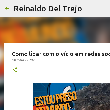
Reinaldo Del Trejo
Como lidar com o vício em redes soc
em
maio 25, 2025