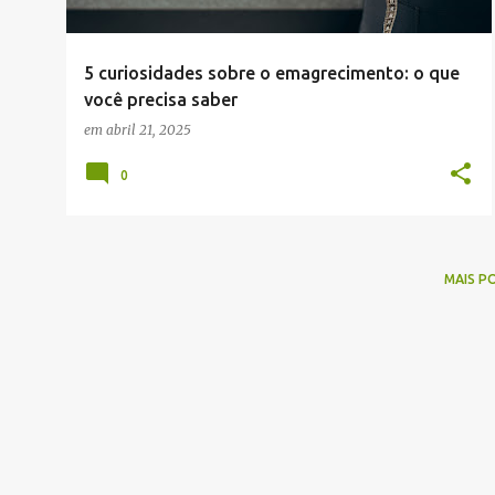
g
e
5 curiosidades sobre o emagrecimento: o que
n
você precisa saber
s
em
abril 21, 2025
0
MAIS P