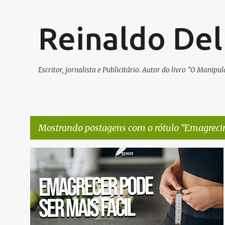
Reinaldo Del
Escritor, jornalista e Publicitário. Autor do livro "O Manip
Mostrando postagens com o rótulo
Emagreci
P
EMAGRECIMENTO
o
s
t
a