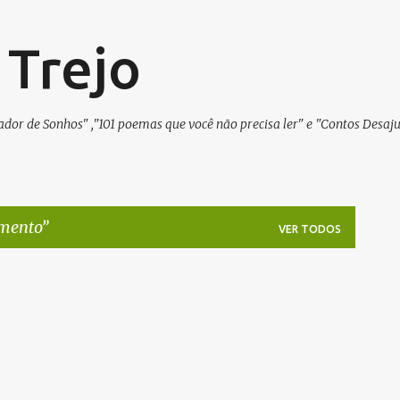
Pular para o conteúdo principal
 Trejo
ulador de Sonhos" ,"101 poemas que você não precisa ler" e "Contos Desaju
mento
VER TODOS