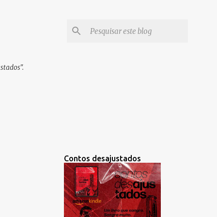
stados".
Contos desajustados