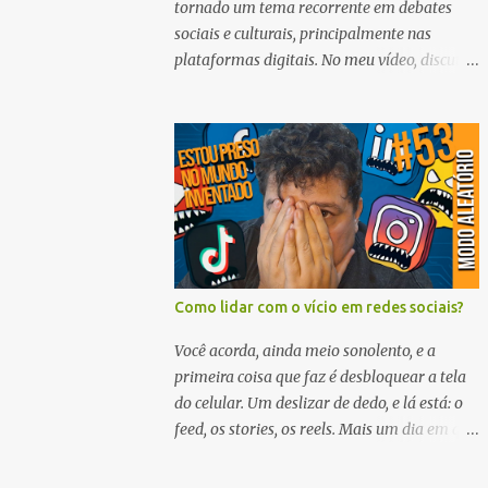
tornado um tema recorrente em debates
sociais e culturais, principalmente nas
plataformas digitais. No meu vídeo, discuti
como a viralização de vídeos que oferecem
dinheiro em troca de atos humilhantes,
como raspar a cabeça, representa uma
exploração financeira das pessoas em
situações vulneráveis. Este tipo de conteúdo,
que coloca a miséria alheia como
espetáculo, reflete uma análise social
importante sobre a forma como a
extremidade do capitalismo pode
Como lidar com o vício em redes sociais?
transformar até mesmo o sofrimento
humano em entretenimento. Neste artigo,
Você acorda, ainda meio sonolento, e a
vamos explorar essa realidade e a forma
primeira coisa que faz é desbloquear a tela
como a pobreza se torna uma mercadoria
do celular. Um deslizar de dedo, e lá está: o
no mundo digital. O que é a
feed, os stories, os reels. Mais um dia em que
espetacularização da pobreza? A
a vida começa não com o sol batendo na
espetacularização da pobreza é um
janela, mas com pixels bailando na palma